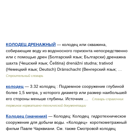
КОЛОДЕЦ ДРЕНАЖНЫЙ
— колодец или скважина,
собирающие воду из водоносного горизонта непосредственно
или с помощью дрен (Болгарский язык; Български) дренажна
шахта (Чешский язык; Čeština) drenážní studna; trativod
(Немецкий язык; Deutsch) Dränschacht (Венгерский язык; …
Строительный словарь
колодец
— 3.32 колодец : Подземное сооружение глубиной
более 1,5 метра, у которого диаметр или размер наибольшей
его стороны меньше глубины. Источник …
Словарь-справочник
терминов нормативно-технической документации
Колодец (значения)
— Колодец: Колодец гидротехническое
сооружение для добычи воды. «Колодец» короткометражный
фильм Павле Чарквиани. См. также Смотровой колодец