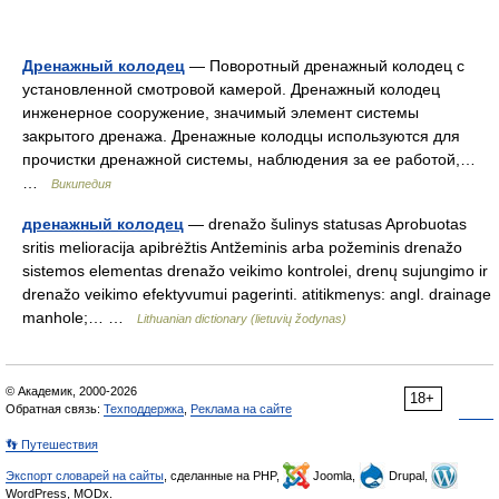
Дренажный колодец
— Поворотный дренажный колодец с
установленной смотровой камерой. Дренажный колодец
инженерное сооружение, значимый элемент системы
закрытого дренажа. Дренажные колодцы используются для
прочистки дренажной системы, наблюдения за ее работой,…
…
Википедия
дренажный колодец
— drenažo šulinys statusas Aprobuotas
sritis melioracija apibrėžtis Antžeminis arba požeminis drenažo
sistemos elementas drenažo veikimo kontrolei, drenų sujungimo ir
drenažo veikimo efektyvumui pagerinti. atitikmenys: angl. drainage
manhole;… …
Lithuanian dictionary (lietuvių žodynas)
© Академик, 2000-2026
18+
Обратная связь:
Техподдержка
,
Реклама на сайте
👣 Путешествия
Экспорт словарей на сайты
, сделанные на PHP,
Joomla,
Drupal,
WordPress, MODx.